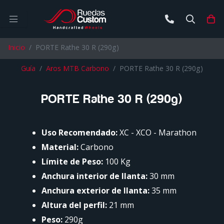
Buscar
Ca
Inicio
PORTE Rathe 30 R (290g)
Guía
Aros MTB Carbono
PORTE Rathe 30 R (290g)
PORTE Rathe 30 R (290g)
Uso Recomendado:
XC - XCO - Marathon
Material:
Carbono
Límite de Peso:
100 Kg
Anchura interior de llanta:
30 mm
Anchura exterior de llanta:
35 mm
Altura del perfil:
21 mm
Peso:
290g