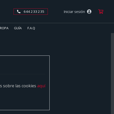
Car
Iniciar sesión
644 233 235
ROPA
GUÍA
F.A.Q
os sobre las cookies
aquí