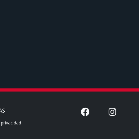
AS
 privacidad
l