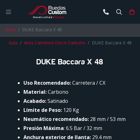
Buscar
Ca
Inicio
DUKE Baccara X 48
Guía
Aros Carretera Disco Carbono
DUKE Baccara X 48
DUKE Baccara X 48
Uso Recomendado:
Carretera / CX
Material:
Carbono
Acabado:
Satinado
Límite de Peso:
120 Kg
Neumático recomendado:
28 mm / 53 mm
Presión Máxima
: 6.5 Bar / 32 mm
Anchura exterior de llanta:
29.4 mm