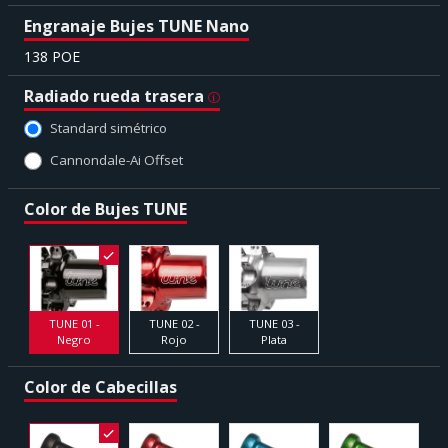
Engranaje Bujes TUNE Nano
138 POE
Radiado rueda trasera
Standard simétrico
Cannondale-Ai Offset
Color de Bujes TUNE
TUNE 01 -
TUNE 02 -
TUNE 03 -
Negro
Rojo
Plata
Color de Cabecillas