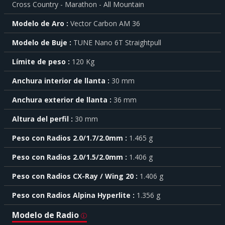
Cross Country - Marathon - All Mountain
más
sobre
Modelo de Aro
Vector Carbon AM 36
cada
característica
Modelo de Buje
TUNE Nano 6T Straightpull
haga
click
sobre
Límite de peso
120 Kg
el
símbolo
Anchura interior de llanta
30 mm
.
Anchura exterior de llanta
36 mm
También
puede
Altura del perfil
30 mm
mostrar
toda
Peso con Radios 2.0/1.7/2.0mm
1.465 g
la
información
.
Peso con Radios 2.0/1.5/2.0mm
1.406 g
Peso con Radios CX-Ray / Wing 20
1.406 g
Peso con Radios Alpina Hyperlite
1.356 g
Modelo de Radio