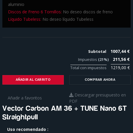
aluminio
Discos de Freno 6 Tornillos:
No deseo discos de freno
Líquido Tubeless:
No deseo líquido Tubeless
1007,44 €
Subtotal
211,56 €
Impuestos
(21%)
1219,00 €
Total con impuestos
AÑADIR AL CARRITO
COMPRAR AHORA
Descargar presupuesto en
Añadir a favoritos
PDF
Vector Carbon AM 36 + TUNE Nano 6T
Straightpull
Para
Uso recomendado
saber