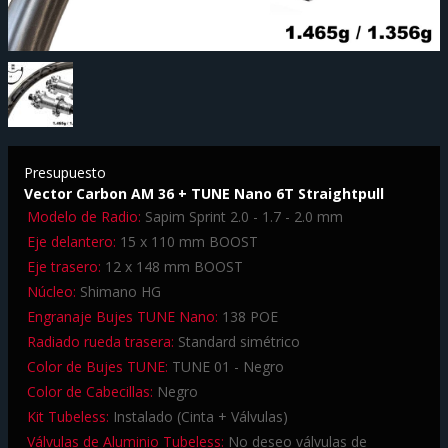
Presupuesto
Vector Carbon AM 36 + TUNE Nano 6T Straightpull
Modelo de Radio:
Sapim Sprint 2.0 - 1.7 - 2.0 mm
Eje delantero:
15 x 110 mm BOOST
Eje trasero:
12 x 148 mm BOOST
Núcleo:
Shimano HG
Engranaje Bujes TUNE Nano:
138 POE
Radiado rueda trasera:
Standard simétrico
Color de Bujes TUNE:
TUNE 01 - Negro
Color de Cabecillas:
Negro
Kit Tubeless:
Instalado (Cinta + Válvulas)
Válvulas de Aluminio Tubeless:
No deseo válvulas de