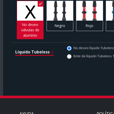
No deseo
Negro
Rojo
válvulas de
aluminio
No deseo líquido Tubeles
Líquido Tubeless
Bote de líquido Tubeless 
AYUDA
POLÍTIC