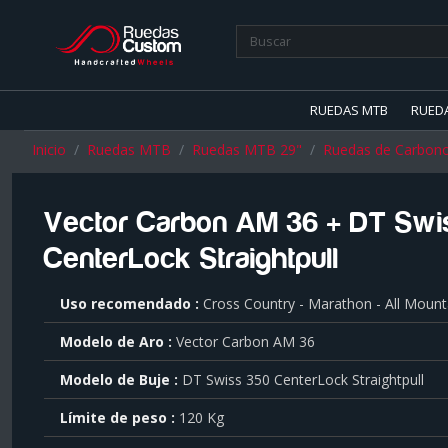
RUEDAS MTB
RUED
Inicio
Ruedas MTB
Ruedas MTB 29"
Ruedas de Carbon
Vector Carbon AM 36 + DT Swi
CenterLock Straightpull
Para
Uso recomendado
Cross Country - Marathon - All Mount
saber
más
Modelo de Aro
Vector Carbon AM 36
sobre
cada
Modelo de Buje
DT Swiss 350 CenterLock Straightpull
característica
haga
Límite de peso
120 Kg
click
sobre