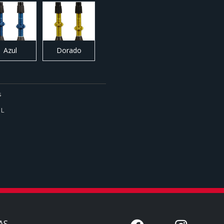
Azul
Dorado
s
1L
AS