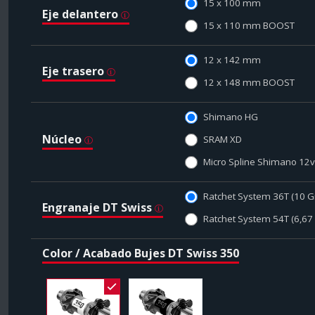
15 x 100 mm
Eje delantero
15 x 110 mm BOOST
12 x 142 mm
Eje trasero
12 x 148 mm BOOST
Shimano HG
Núcleo
SRAM XD
Micro Spline Shimano 12v
Ratchet System 36T (10 G
Engranaje DT Swiss
Ratchet System 54T (6,67
Color / Acabado Bujes DT Swiss 350