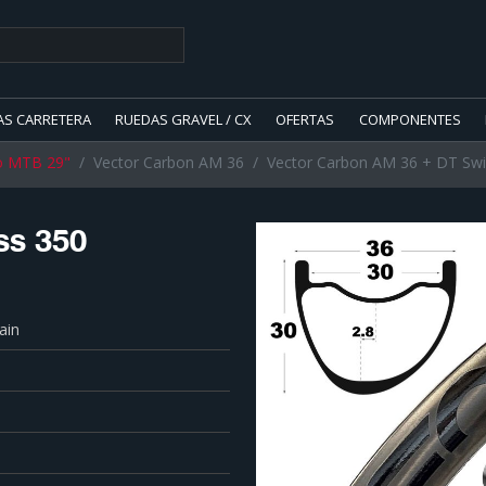
AS CARRETERA
RUEDAS GRAVEL / CX
OFERTAS
COMPONENTES
o MTB 29"
Vector Carbon AM 36
Vector Carbon AM 36 + DT Swis
ss 350
ain