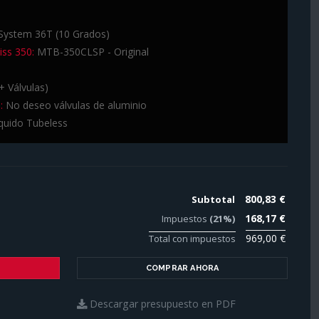
System 36T (10 Grados)
ss 350:
MTB-350CLSP - Original
+ Válvulas)
:
No deseo válvulas de aluminio
quido Tubeless
800,83 €
Subtotal
168,17 €
Impuestos
(21%)
969,00 €
Total con impuestos
COMPRAR AHORA
Descargar presupuesto en PDF