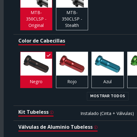
MTB-
MTB-
350CLSP -
350CLSP -
Original
Stealth
Color de Cabecillas
Negro
Rojo
Azul
MOSTRAR TODOS
Kit Tubeless
Instalado (Cinta + Válvulas)
Válvulas de Aluminio Tubeless