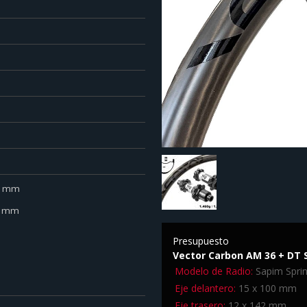
.0 mm
.0 mm
Presupuesto
Vector Carbon AM 36 + DT S
Modelo de Radio:
Sapim Sprin
Eje delantero:
15 x 100 mm
Eje trasero:
12 x 142 mm