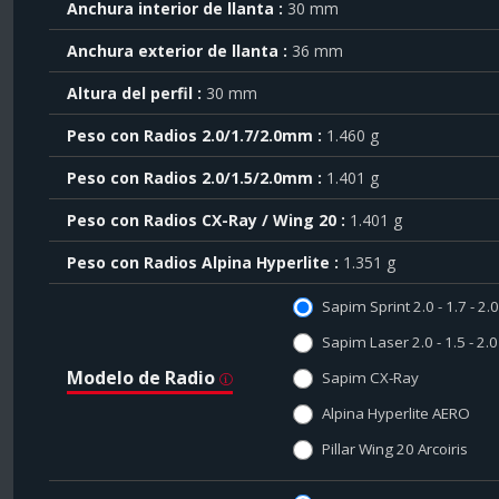
el
Anchura interior de llanta
30 mm
símbolo
Anchura exterior de llanta
36 mm
.
También
Altura del perfil
30 mm
puede
mostrar
Peso con Radios 2.0/1.7/2.0mm
1.460 g
toda
la
Peso con Radios 2.0/1.5/2.0mm
1.401 g
información
.
Peso con Radios CX-Ray / Wing 20
1.401 g
Peso con Radios Alpina Hyperlite
1.351 g
Sapim Sprint 2.0 - 1.7 - 2
Sapim Laser 2.0 - 1.5 - 2
Modelo de Radio
Sapim CX-Ray
Alpina Hyperlite AERO
Pillar Wing 20 Arcoiris