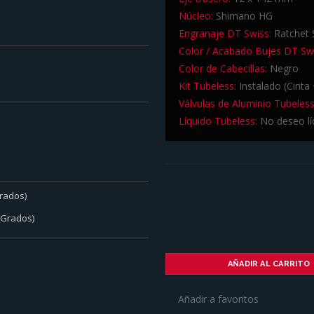
Núcleo:
Shimano HG
Engranaje DT Swiss:
Ratchet 
Color / Acabado Bujes DT Swi
Color de Cabecillas:
Negro
Kit Tubeless:
Instalado (Cinta 
Válvulas de Aluminio Tubeless
Líquido Tubeless:
No deseo lí
rados)
 Grados)
AÑADIR AL CARRITO
Añadir a favoritos