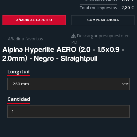
2,80 €
Total con impuestos
AÑADIR AL CARRITO
COMPRAR AHORA
Descargar presupuesto en
Añadir a favoritos
PDF
Alpina Hyperlite AERO (2.0 - 1.5x0.9 -
2.0mm) - Negro - Straightpull
Para
Longitud
saber
más
sobre
cada
característica
Cantidad
haga
click
sobre
el
símbolo
.