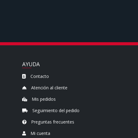
También
puede
mostrar
toda
la
información
.
AYUDA
Contacto
Atención al cliente
Mis pedidos
Seguimiento del pedido
Preguntas frecuentes
Mi cuenta