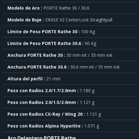
más
Modelo de Aro
PORTE Rathe 30 / 30.6
sobre
cada
Modelo de Buje
ERASE V2 CenterLock Straightpull
característica
haga
Límite de Peso PORTE Rathe 30
100 Kg
click
sobre
el
Límite de Peso PORTE Rathe 30.6
90 Kg
símbolo
Anchura PORTE Rathe 30
30 mm int / 35 mm ext
.
También
Anchura PORTE Rathe 30.6
30.6 mm int / 35 mm ext
puede
mostrar
Altura del perfil
21 mm
toda
la
Peso con Radios 2.0/1.7/2.0mm
1.180 g
información
.
Peso con Radios 2.0/1.5/2.0mm
1.121 g
Peso con Radios CX-Ray / Wing 20
1.121 g
Peso con Radios Alpina Hyperlite
1.071 g
Aro Delantero PORTE Rathe