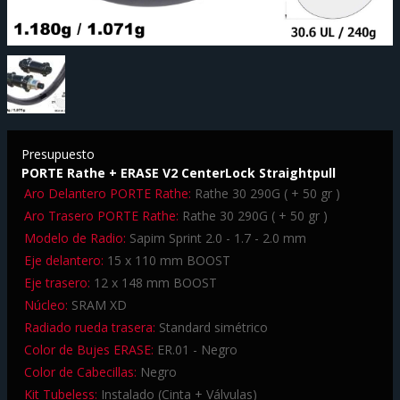
Presupuesto
PORTE Rathe + ERASE V2 CenterLock Straightpull
Aro Delantero PORTE Rathe:
Rathe 30 290G ( + 50 gr )
Aro Trasero PORTE Rathe:
Rathe 30 290G ( + 50 gr )
Modelo de Radio:
Sapim Sprint 2.0 - 1.7 - 2.0 mm
Eje delantero:
15 x 110 mm BOOST
Eje trasero:
12 x 148 mm BOOST
Núcleo:
SRAM XD
Radiado rueda trasera:
Standard simétrico
Color de Bujes ERASE:
ER.01 - Negro
Color de Cabecillas:
Negro
Kit Tubeless:
Instalado (Cinta + Válvulas)