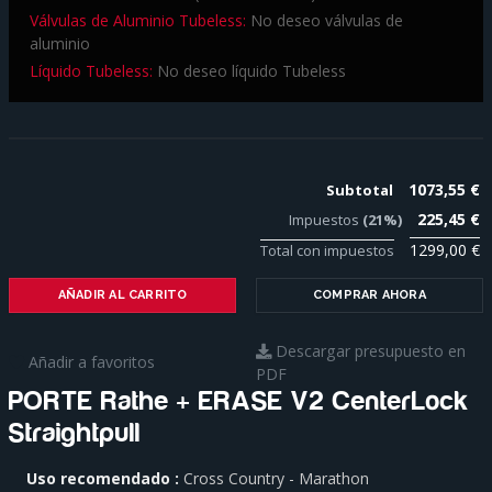
Válvulas de Aluminio Tubeless:
No deseo válvulas de
aluminio
Líquido Tubeless:
No deseo líquido Tubeless
1073,55 €
Subtotal
225,45 €
Impuestos
(21%)
1299,00 €
Total con impuestos
AÑADIR AL CARRITO
COMPRAR AHORA
Descargar presupuesto en
Añadir a favoritos
PDF
PORTE Rathe + ERASE V2 CenterLock
Straightpull
Para
Uso recomendado
Cross Country - Marathon
saber