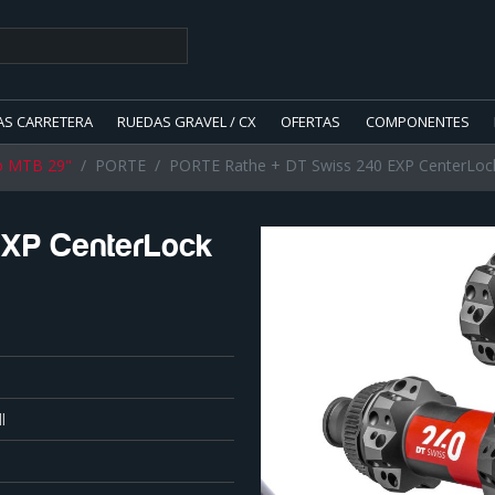
AS CARRETERA
RUEDAS GRAVEL / CX
OFERTAS
COMPONENTES
o MTB 29"
PORTE
PORTE Rathe + DT Swiss 240 EXP CenterLock 
EXP CenterLock
l