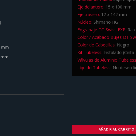
Eje delantero:
15 x 100 mm
Eje trasero:
12 x 142 mm
Núcleo:
Shimano HG
)
Engranaje DT Swiss EXP:
Ratc
Color / Acabado Bujes DT Sw
Color de Cabecillas:
Negro
.0 mm
Kit Tubeless:
Instalado (Cinta 
.0 mm
Válvulas de Aluminio Tubeless
Líquido Tubeless:
No deseo lí
AÑADIR AL CARRITO