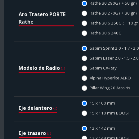
Rathe 30 290G ( + 50 gr )
Rathe 30 270G ( + 30 gr )
Aro Trasero PORTE
Rathe
Rathe 30.6 250G ( + 10 gr 
Rathe 30.6 240G
Sapim Sprint 2.0 - 1.7 - 2
Sapim Laser 2.0 - 1.5 - 2
Modelo de Radio
Sapim CX-Ray
Alpina Hyperlite AERO
Pillar Wing 20 Arcoiris
15 x 100 mm
Eje delantero
15 x 110 mm BOOST
12 x 142 mm
Eje trasero
12 x 148 mm BOOST