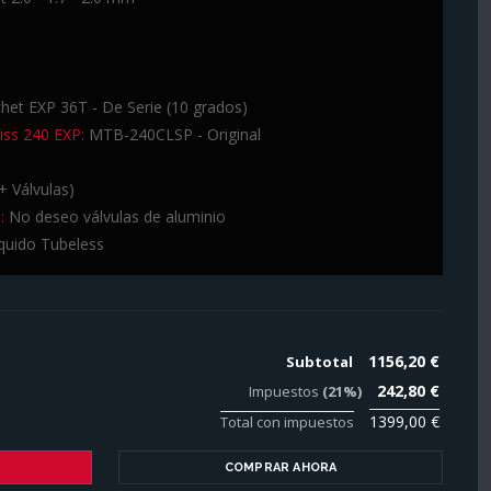
het EXP 36T - De Serie (10 grados)
iss 240 EXP:
MTB-240CLSP - Original
+ Válvulas)
:
No deseo válvulas de aluminio
quido Tubeless
1156,20 €
Subtotal
242,80 €
Impuestos
(21%)
1399,00 €
Total con impuestos
COMPRAR AHORA