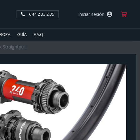
Car
Iniciar sesión
644 233 235
ROPA
GUÍA
F.A.Q
Straightpull