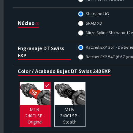
Shimano HG
Núcleo
SRAM XD
Micro Spline Shimano 12v
Ratchet EXP 36T - De Seri
Engranaje DT Swiss
EXP
Ratchet EXP 54T (6.67 gra
Color / Acabado Bujes DT Swiss 240 EXP
MTB-
MTB-
240CLSP -
240CLSP -
Original
Stealth