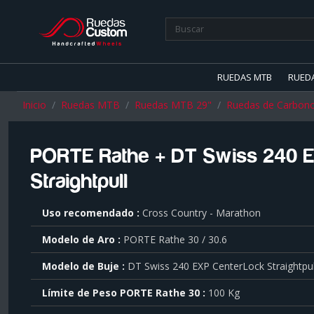
RUEDAS MTB
RUED
Inicio
Ruedas MTB
Ruedas MTB 29"
Ruedas de Carbon
PORTE Rathe + DT Swiss 240 
Straightpull
Para
Uso recomendado
Cross Country - Marathon
saber
más
Modelo de Aro
PORTE Rathe 30 / 30.6
sobre
cada
Modelo de Buje
DT Swiss 240 EXP CenterLock Straightpul
característica
haga
Límite de Peso PORTE Rathe 30
100 Kg
click
sobre