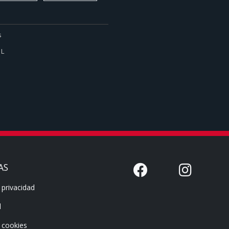
s
1L
AS
 privacidad
l
e cookies