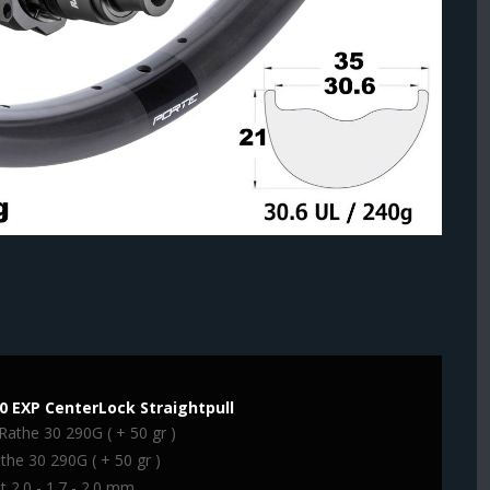
0 EXP CenterLock Straightpull
Rathe 30 290G ( + 50 gr )
the 30 290G ( + 50 gr )
t 2.0 - 1.7 - 2.0 mm