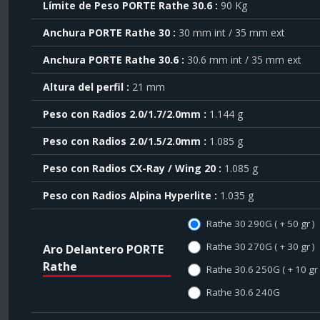
el
Límite de Peso PORTE Rathe 30.6
90 Kg
símbolo
Anchura PORTE Rathe 30
30 mm int / 35 mm ext
.
También
Anchura PORTE Rathe 30.6
30.6 mm int / 35 mm ext
puede
mostrar
Altura del perfil
21 mm
toda
la
Peso con Radios 2.0/1.7/2.0mm
1.144 g
información
.
Peso con Radios 2.0/1.5/2.0mm
1.085 g
Peso con Radios CX-Ray / Wing 20
1.085 g
Peso con Radios Alpina Hyperlite
1.035 g
Rathe 30 290G ( + 50 gr )
Rathe 30 270G ( + 30 gr )
Aro Delantero PORTE
Rathe
Rathe 30.6 250G ( + 10 gr 
Rathe 30.6 240G