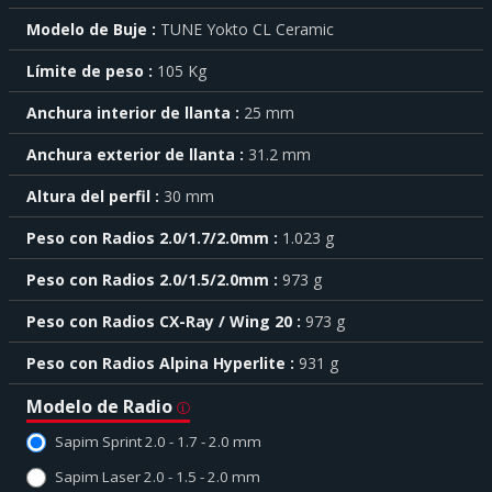
cada
Modelo de Buje
TUNE Yokto CL Ceramic
característica
haga
Límite de peso
105 Kg
click
sobre
el
Anchura interior de llanta
25 mm
símbolo
Anchura exterior de llanta
31.2 mm
.
También
Altura del perfil
30 mm
puede
mostrar
Peso con Radios 2.0/1.7/2.0mm
1.023 g
toda
la
Peso con Radios 2.0/1.5/2.0mm
973 g
información
.
Peso con Radios CX-Ray / Wing 20
973 g
Peso con Radios Alpina Hyperlite
931 g
Modelo de Radio
Sapim Sprint 2.0 - 1.7 - 2.0 mm
Sapim Laser 2.0 - 1.5 - 2.0 mm