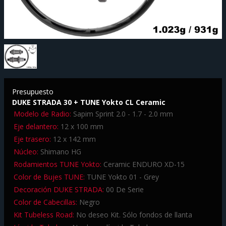
Presupuesto
DUKE STRADA 30 + TUNE Yokto CL Ceramic
Modelo de Radio:
Sapim Sprint 2.0 - 1.7 - 2.0 mm
Eje delantero:
12 x 100 mm
Eje trasero:
12 x 142 mm
Núcleo:
Shimano HG
Rodamientos TUNE Yokto:
Ceramic ENDURO XD-15
Color de Bujes TUNE:
TUNE Yokto 01 - Grey
Decoración DUKE STRADA:
00 De Serie
Color de Cabecillas:
Negro
Kit Tubeless Road:
No deseo Kit. Sólo fondos de llanta