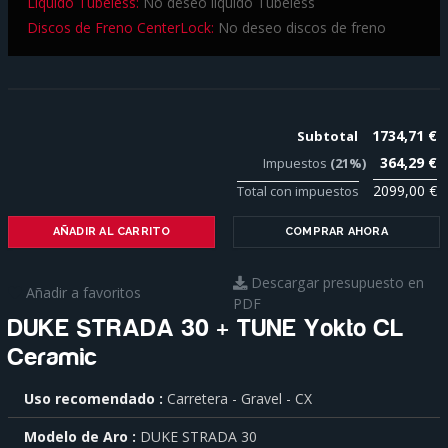
Líquido Tubeless:
No deseo líquido Tubeless
Discos de Freno CenterLock:
No deseo discos de freno
1734,71 €
Subtotal
364,29 €
Impuestos
(21%)
2099,00 €
Total con impuestos
AÑADIR AL CARRITO
COMPRAR AHORA
Descargar presupuesto en
Añadir a favoritos
PDF
DUKE STRADA 30 + TUNE Yokto CL
Ceramic
Para
Uso recomendado
Carretera - Gravel - CX
saber
más
Modelo de Aro
DUKE STRADA 30
sobre