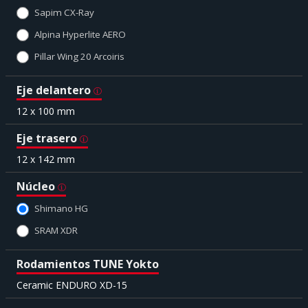
Sapim CX-Ray
Alpina Hyperlite AERO
Pillar Wing 20 Arcoiris
Eje delantero
12 x 100 mm
Eje trasero
12 x 142 mm
Núcleo
Shimano HG
SRAM XDR
Rodamientos TUNE Yokto
Ceramic ENDURO XD-15