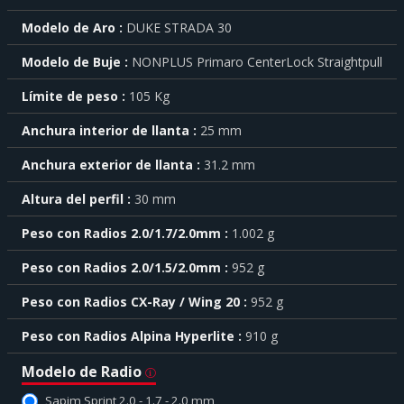
más
Modelo de Aro
DUKE STRADA 30
sobre
cada
Modelo de Buje
NONPLUS Primaro CenterLock Straightpull
característica
haga
Límite de peso
105 Kg
click
sobre
el
Anchura interior de llanta
25 mm
símbolo
Anchura exterior de llanta
31.2 mm
.
También
Altura del perfil
30 mm
puede
mostrar
Peso con Radios 2.0/1.7/2.0mm
1.002 g
toda
la
Peso con Radios 2.0/1.5/2.0mm
952 g
información
.
Peso con Radios CX-Ray / Wing 20
952 g
Peso con Radios Alpina Hyperlite
910 g
Modelo de Radio
Sapim Sprint 2.0 - 1.7 - 2.0 mm