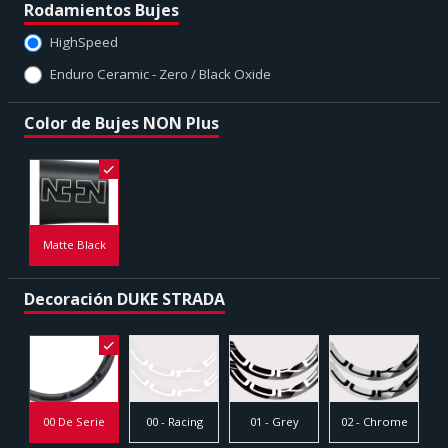
Rodamientos Bujes
HighSpeed
Enduro Ceramic - Zero / Black Oxide
Color de Bujes NON Plus
Matte Black
Decoración DUKE STRADA
00 - Racing
02 - Chrome
00 De Serie
01 - Grey