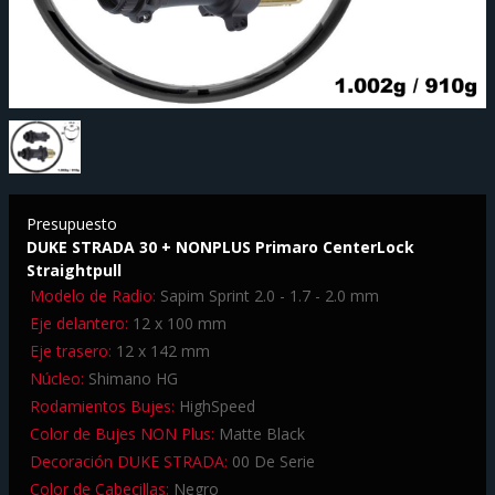
Presupuesto
DUKE STRADA 30 + NONPLUS Primaro CenterLock
Straightpull
Modelo de Radio:
Sapim Sprint 2.0 - 1.7 - 2.0 mm
Eje delantero:
12 x 100 mm
Eje trasero:
12 x 142 mm
Núcleo:
Shimano HG
Rodamientos Bujes:
HighSpeed
Color de Bujes NON Plus:
Matte Black
Decoración DUKE STRADA:
00 De Serie
Color de Cabecillas:
Negro