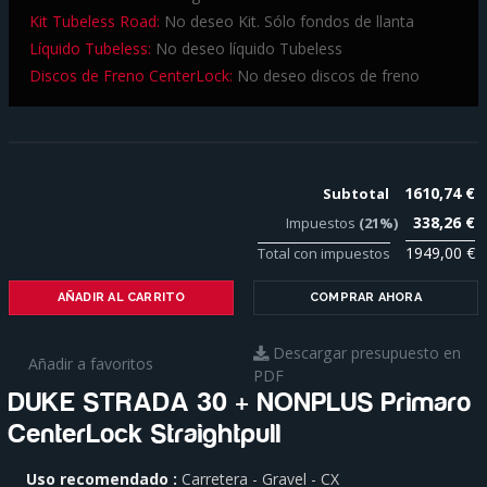
Kit Tubeless Road:
No deseo Kit. Sólo fondos de llanta
Líquido Tubeless:
No deseo líquido Tubeless
Discos de Freno CenterLock:
No deseo discos de freno
1610,74 €
Subtotal
338,26 €
Impuestos
(21%)
1949,00 €
Total con impuestos
AÑADIR AL CARRITO
COMPRAR AHORA
Descargar presupuesto en
Añadir a favoritos
PDF
DUKE STRADA 30 + NONPLUS Primaro
CenterLock Straightpull
Para
Uso recomendado
Carretera - Gravel - CX
saber