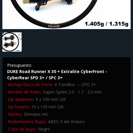
Presupuesto
DUKE Road Runner X 30 + Extralite CyberFront -
CyberRear SPD 3+ / SPC 3+
Anclaje Disco de Freno:
6 Tornillos --- SPD 3+
Modelo de Radio:
Sapim Sprint 2.0 - 1.7 - 2.0 mm
Eje delantero:
9 x 100 mm QR
Eje trasero:
10 x 135 mm QR
Núcleo:
Shimano HG
Rodamientos Bujes:
ABEC-5 Abi Enduro
Color de bujes:
Negro