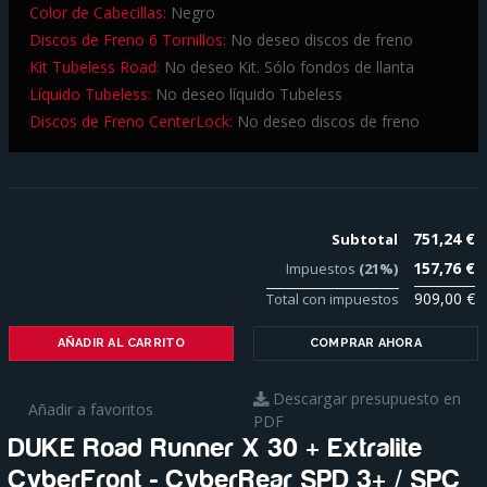
Color de Cabecillas:
Negro
Discos de Freno 6 Tornillos:
No deseo discos de freno
Kit Tubeless Road:
No deseo Kit. Sólo fondos de llanta
Líquido Tubeless:
No deseo líquido Tubeless
Discos de Freno CenterLock:
No deseo discos de freno
751,24 €
Subtotal
157,76 €
Impuestos
(21%)
909,00 €
Total con impuestos
AÑADIR AL CARRITO
COMPRAR AHORA
Descargar presupuesto en
Añadir a favoritos
PDF
DUKE Road Runner X 30 + Extralite
CyberFront - CyberRear SPD 3+ / SPC