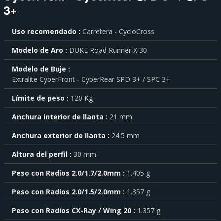
3+
Para
Uso recomendado
Carretera - CycloCross
saber
más
Modelo de Aro
DUKE Road Runner X 30
sobre
cada
Modelo de Buje
característica
Extralite CyberFront - CyberRear SPD 3+ / SPC 3+
haga
click
sobre
Límite de peso
120 Kg
el
símbolo
Anchura interior de llanta
21 mm
.
Anchura exterior de llanta
24.5 mm
También
puede
Altura del perfil
30 mm
mostrar
toda
Peso con Radios 2.0/1.7/2.0mm
1.405 g
la
información
.
Peso con Radios 2.0/1.5/2.0mm
1.357 g
Peso con Radios CX-Ray / Wing 20
1.357 g