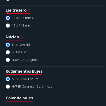
Eje trasero
10 x 135 mm QR
12 x 142 mm
Núcleo
Shimano HG
SRAM XDR
N3W Campagnolo
Rodamientos Bujes
ABEC-5 Abi Enduro
HYPER Ceramic - Cerámicos
Color de bujes