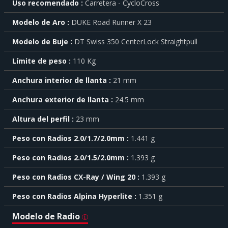
Uso recomendado
Carretera - CycloCross
saber
más
Modelo de Aro
DUKE Road Runner X 23
sobre
cada
Modelo de Buje
DT Swiss 350 CenterLock Straightpull
característica
haga
Límite de peso
110 Kg
click
sobre
el
Anchura interior de llanta
21 mm
símbolo
Anchura exterior de llanta
24.5 mm
.
También
Altura del perfil
23 mm
puede
mostrar
Peso con Radios 2.0/1.7/2.0mm
1.441 g
toda
la
Peso con Radios 2.0/1.5/2.0mm
1.393 g
información
.
Peso con Radios CX-Ray / Wing 20
1.393 g
Peso con Radios Alpina Hyperlite
1.351 g
Modelo de Radio