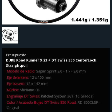
Presupuesto
DUKE Road Runner X 23 + DT Swiss 350 CenterLock
Straightpull
Modelo de Radio:
Sapim Sprint 2.0 - 1.7 - 2.0 mm
Eje delantero:
12 x 100 mm
Eje trasero:
12 x 142 mm
Núcleo:
Shimano HG
Engranaje DT Swiss:
Ratchet System 36T (10 Grados)
Color / Acabado Bujes DT Swiss 350 Road:
RD-350CLSP -
Original