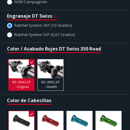
N3W Campagnolo
Engranaje DT Swiss
Ratchet System 36T (10 Grados)
Ratchet System 54T (6,67 Grados)
Color / Acabado Bujes DT Swiss 350 Road
RD-350CLSP
RD-350CLSP
- Original
- Stealth
Color de Cabecillas