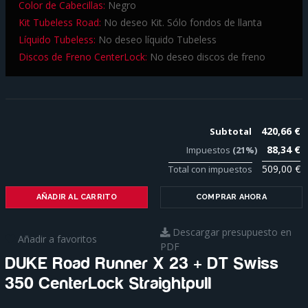
Color de Cabecillas:
Negro
Kit Tubeless Road:
No deseo Kit. Sólo fondos de llanta
Líquido Tubeless:
No deseo líquido Tubeless
Discos de Freno CenterLock:
No deseo discos de freno
420,66 €
Subtotal
88,34 €
Impuestos
(21%)
509,00 €
Total con impuestos
AÑADIR AL CARRITO
COMPRAR AHORA
Descargar presupuesto en
Añadir a favoritos
PDF
DUKE Road Runner X 23 + DT Swiss
350 CenterLock Straightpull
Para