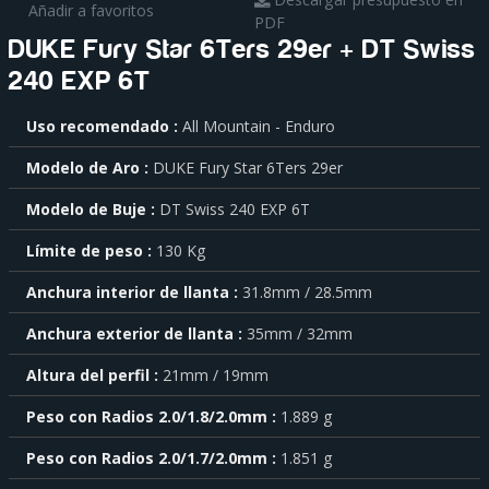
Añadir a favoritos
PDF
DUKE Fury Star 6Ters 29er + DT Swiss
240 EXP 6T
Para
Uso recomendado
All Mountain - Enduro
saber
más
Modelo de Aro
DUKE Fury Star 6Ters 29er
sobre
cada
Modelo de Buje
DT Swiss 240 EXP 6T
característica
haga
Límite de peso
130 Kg
click
sobre
el
Anchura interior de llanta
31.8mm / 28.5mm
símbolo
Anchura exterior de llanta
35mm / 32mm
.
También
Altura del perfil
21mm / 19mm
puede
mostrar
Peso con Radios 2.0/1.8/2.0mm
1.889 g
toda
la
Peso con Radios 2.0/1.7/2.0mm
1.851 g
información
.