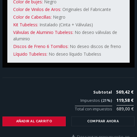
Color de bujes:
Negro
Color de Vinilos de Aros:
Originales del Fabricante
Color de Cabecillas:
Negro
Kit Tubeless:
Instalado (Cinta + Válvulas)
Válvulas de Aluminio Tubeless:
No deseo válvulas de
aluminio
Discos de Freno 6 Tornillos:
No deseo discos de freno
Líquido Tubeless:
No deseo líquido Tubeless
569,42 €
Subtotal
119,58 €
Impuestos
(21%)
689,00 €
Total con impuestos
AÑADIR AL CARRITO
COMPRAR AHORA
Descargar presupuesto en