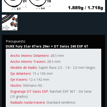
Presupuesto
DUKE Fury Star 6Ters 29er + DT Swiss 240 EXP 6T
Ancho Interno Delantero:
28.5 mm
Ancho Interno Trasero:
28.5 mm
Modelo de Radio:
Sapim Race 2.0 - 1.8 - 2.0 mm Negro
Eje delantero:
15 x 100 mm
Eje trasero:
12 x 142 mm
Núcleo:
Shimano HG
Engranaje DT Swiss EXP:
Ratchet EXP 36T - De Serie
(10 grados)
Radiado rueda trasera:
Standard simétrico