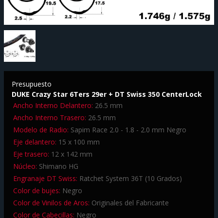
Presupuesto
DUKE Crazy Star 6Ters 29er + DT Swiss 350 CenterLock
Ancho Interno Delantero:
26.5 mm
Ancho Interno Trasero:
26.5 mm
Modelo de Radio:
Sapim Race 2.0 - 1.8 - 2.0 mm Negro
Eje delantero:
15 x 100 mm
Eje trasero:
12 x 142 mm
Núcleo:
Shimano HG
Engranaje DT Swiss:
Ratchet System 36T (10 Grados)
Color de bujes:
Negro
Color de Vinilos de Aros:
Originales del Fabricante
Color de Cabecillas:
Negro