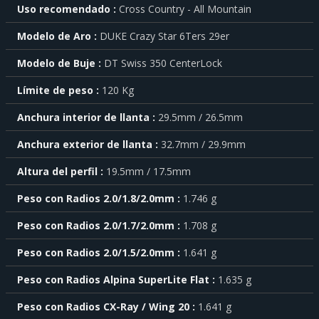
Para
Uso recomendado
Cross Country - All Mountain
saber
más
Modelo de Aro
DUKE Crazy Star 6Ters 29er
sobre
cada
Modelo de Buje
DT Swiss 350 CenterLock
característica
haga
Límite de peso
120 Kg
click
sobre
el
Anchura interior de llanta
29.5mm / 26.5mm
símbolo
Anchura exterior de llanta
32.7mm / 29.9mm
.
También
Altura del perfil
19.5mm / 17.5mm
puede
mostrar
Peso con Radios 2.0/1.8/2.0mm
1.746 g
toda
la
Peso con Radios 2.0/1.7/2.0mm
1.708 g
información
.
Peso con Radios 2.0/1.5/2.0mm
1.641 g
Peso con Radios Alpina SuperLite Flat
1.635 g
Peso con Radios CX-Ray / Wing 20
1.641 g