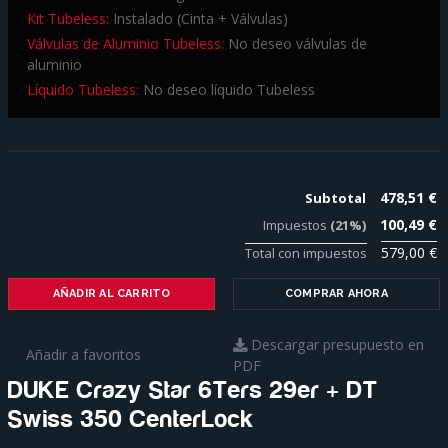
Kit Tubeless:
Instalado (Cinta + Válvulas)
Válvulas de Aluminio Tubeless:
No deseo válvulas de
aluminio
Líquido Tubeless:
No deseo líquido Tubeless
478,51 €
Subtotal
100,49 €
Impuestos
(21%)
579,00 €
Total con impuestos
AÑADIR AL CARRITO
COMPRAR AHORA
Descargar presupuesto en
Añadir a favoritos
PDF
DUKE Crazy Star 6Ters 29er + DT
Swiss 350 CenterLock