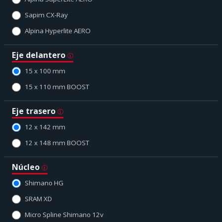
Sapim CX-Ray
Alpina Hyperlite AERO
Eje delantero
15 x 100 mm
15 x 110 mm BOOST
Eje trasero
12 x 142 mm
12 x 148 mm BOOST
Núcleo
Shimano HG
SRAM XD
Micro Spline Shimano 12v