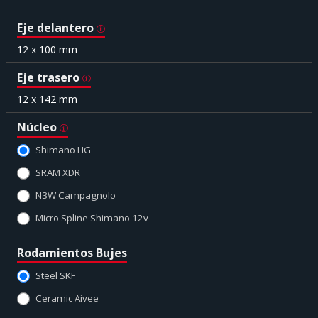
Eje delantero
12 x 100 mm
Eje trasero
12 x 142 mm
Núcleo
Shimano HG
SRAM XDR
N3W Campagnolo
Micro Spline Shimano 12v
Rodamientos Bujes
Steel SKF
Ceramic Aivee