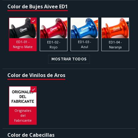
Color de Bujes Aivee ED1
ED1-03 -
ED1-01 -
ED1-02 -
ED1-04 -
Azul
Negro Mate
Rojo
Naranja
MOSTRAR TODOS
Color de Vinilos de Aros
Originales
del
Fabricante
Color de Cabecillas