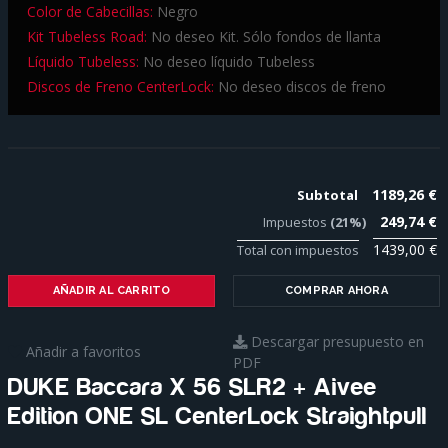
Color de Cabecillas:
Negro
Kit Tubeless Road:
No deseo Kit. Sólo fondos de llanta
Líquido Tubeless:
No deseo líquido Tubeless
Discos de Freno CenterLock:
No deseo discos de freno
1189,26 €
Subtotal
249,74 €
Impuestos
(21%)
1439,00 €
Total con impuestos
AÑADIR AL CARRITO
COMPRAR AHORA
Descargar presupuesto en
Añadir a favoritos
PDF
DUKE Baccara X 56 SLR2 + Aivee
Edition ONE SL CenterLock Straightpull
Para