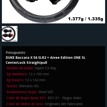
Presupuesto
DUKE Baccara X 56 SLR2 + Aivee Edition ONE SL
CenterLock Straightpull
Modelo de Radio:
Sapim CX-Ray
Eje delantero:
12 x 100 mm
Eje trasero:
12 x 142 mm
Núcleo:
Shimano HG
Rodamientos Bujes:
Steel SKF
Color de Bujes Aivee ED1:
ED1-01 - Negro Mate
Color de Vinilos de Aros:
Originales del Fabricante