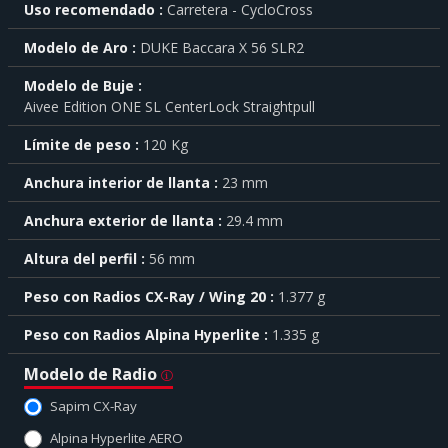
Uso recomendado
Carretera - CycloCross
saber
más
Modelo de Aro
DUKE Baccara X 56 SLR2
sobre
cada
Modelo de Buje
característica
Aivee Edition ONE SL CenterLock Straightpull
haga
click
sobre
Límite de peso
120 Kg
el
símbolo
Anchura interior de llanta
23 mm
.
Anchura exterior de llanta
29.4 mm
También
puede
Altura del perfil
56 mm
mostrar
toda
Peso con Radios CX-Ray / Wing 20
1.377 g
la
información
.
Peso con Radios Alpina Hyperlite
1.335 g
Modelo de Radio
Sapim CX-Ray
Alpina Hyperlite AERO