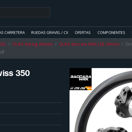
AS CARRETERA
RUEDAS GRAVEL / CX
OFERTAS
COMPONENTES
00c
DUKE Racing Wheels
DUKE Baccara WRX (28-29mm)
DU
ll
iss 350