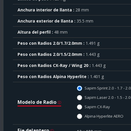
sobre
el
Anchura interior de llanta
28 mm
símbolo
Anchura exterior de llanta
35.5 mm
.
También
Altura del perfil
48 mm
puede
mostrar
Peso con Radios 2.0/1.7/2.0mm
1.491 g
toda
la
Peso con Radios 2.0/1.5/2.0mm
1.443 g
información
.
Peso con Radios CX-Ray / Wing 20
1.443 g
Peso con Radios Alpina Hyperlite
1.401 g
Sapim Sprint 2.0 - 1.7 - 2
Sapim Laser 2.0 - 1.5 - 2
Modelo de Radio
Sapim CX-Ray
Alpina Hyperlite AERO
Eje delantero