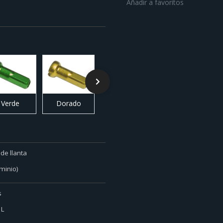
Añadir a favoritos
Verde
Dorado
Naranja
Plata
de llanta
minio)
s
1L