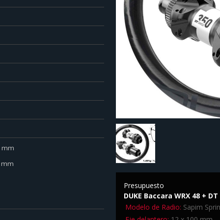
.0 mm
.0 mm
Presupuesto
DUKE Baccara WRX 48 + DT 
Modelo de Radio:
Sapim Sprin
Eje delantero:
12 x 100 mm