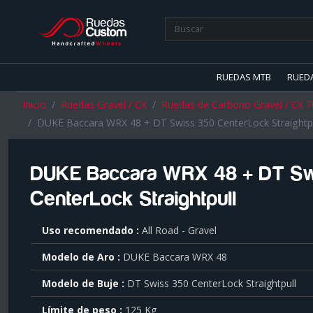
RUEDAS MTB
RUED
Inicio
Ruedas Gravel / CX
Ruedas de Carbono Gravel / CX 7
DUKE Baccara WRX 48 + DT Swiss 350 CenterLock Straightpu
DUKE Baccara WRX 48 + DT Sw
CenterLock Straightpull
Para
Uso recomendado
All Road - Gravel
saber
más
Modelo de Aro
DUKE Baccara WRX 48
sobre
cada
Modelo de Buje
DT Swiss 350 CenterLock Straightpull
característica
haga
Límite de peso
125 Kg
click