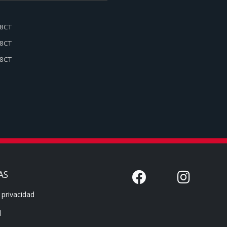
18CT
18CT
18CT
AS
 privacidad
l