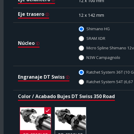
12 x 100 mm
Eje trasero
12 x 142 mm
Shimano HG
SRAM XDR
Núcleo
Micro Spline Shimano 12v
N3W Campagnolo
Ratchet System 36T (10 G
Engranaje DT Swiss
Ratchet System 54T (6,67
Color / Acabado Bujes DT Swiss 350 Road