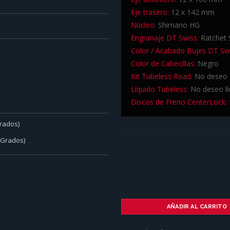
Eje trasero:
12 x 142 mm
Núcleo:
Shimano HG
Engranaje DT Swiss:
Ratchet 
Color / Acabado Bujes DT Sw
Color de Cabecillas:
Negro
Kit Tubeless Road:
No deseo K
Líquido Tubeless:
No deseo lí
Discos de Freno CenterLock:
rados)
 Grados)
AÑADIR AL CARRITO