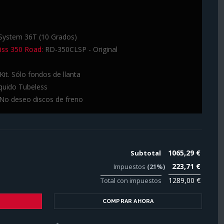
System 36T (10 Grados)
iss 350 Road:
RD-350CLSP - Original
it. Sólo fondos de llanta
quido Tubeless
No deseo discos de freno
1065,29 €
Subtotal
223,71 €
Impuestos
(21%)
1289,00 €
Total con impuestos
COMPRAR AHORA