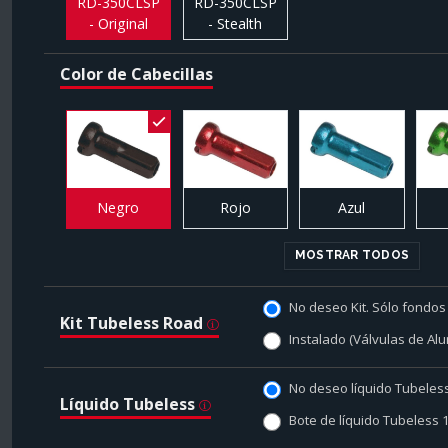
RD-350CLSP
RD-350CLSP
- Original
- Stealth
Color de Cabecillas
Negro
Rojo
Azul
MOSTRAR TODOS
No deseo Kit. Sólo fondos 
Kit Tubeless Road
Instalado (Válvulas de Alu
No deseo líquido Tubeles
Líquido Tubeless
Bote de líquido Tubeless 