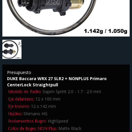
Presupuesto
DUKE Baccara WRX 27 SLR2 + NONPLUS Primaro
CenterLock Straightpull
Modelo de Radio:
Sapim Sprint 2.0 - 1.7 - 2.0 mm
Eje delantero:
12 x 100 mm
Eje trasero:
12 x 142 mm
Núcleo:
Shimano HG
Rodamientos Bujes:
HighSpeed
Color de Bujes NON Plus:
Matte Black