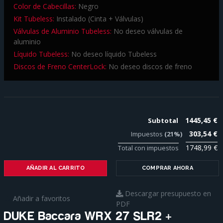
Color de Cabecillas:
Negro
Kit Tubeless:
Instalado (Cinta + Válvulas)
Válvulas de Aluminio Tubeless:
No deseo válvulas de
aluminio
Líquido Tubeless:
No deseo líquido Tubeless
Discos de Freno CenterLock:
No deseo discos de freno
1445,45 €
Subtotal
303,54 €
Impuestos
(21%)
1748,99 €
Total con impuestos
AÑADIR AL CARRITO
COMPRAR AHORA
Descargar presupuesto en
Añadir a favoritos
PDF
DUKE Baccara WRX 27 SLR2 +