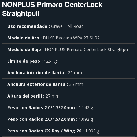
NONPLUS Primaro CenterLock
Straightpull
Para
Uso recomendado
Gravel - All Road
saber
más
Modelo de Aro
DUKE Baccara WRX 27 SLR2
sobre
cada
Modelo de Buje
NONPLUS Primaro CenterLock Straightpull
característica
haga
Límite de peso
125 Kg
click
sobre
el
Anchura interior de llanta
29 mm
símbolo
Anchura exterior de llanta
35 mm
.
También
Altura del perfil
27 mm
puede
mostrar
Peso con Radios 2.0/1.7/2.0mm
1.142 g
toda
la
Peso con Radios 2.0/1.5/2.0mm
1.092 g
información
.
Peso con Radios CX-Ray / Wing 20
1.092 g