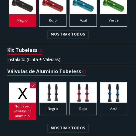
Negro
Rojo
Azul
Verde
MOSTRAR TODOS
Kit Tubeless
Instalado (Cinta + Válvulas)
Válvulas de Aluminio Tubeless
No deseo
Negro
Rojo
Azul
válvulas de
aluminio
MOSTRAR TODOS