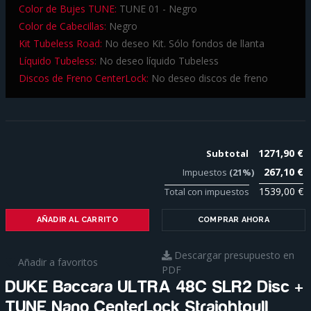
Color de Bujes TUNE:
TUNE 01 - Negro
Color de Cabecillas:
Negro
Kit Tubeless Road:
No deseo Kit. Sólo fondos de llanta
Líquido Tubeless:
No deseo líquido Tubeless
Discos de Freno CenterLock:
No deseo discos de freno
1271,90 €
Subtotal
267,10 €
Impuestos
(21%)
1539,00 €
Total con impuestos
AÑADIR AL CARRITO
COMPRAR AHORA
Descargar presupuesto en
Añadir a favoritos
PDF
DUKE Baccara ULTRA 48C SLR2 Disc +
TUNE Nano CenterLock Straightpull