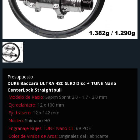
Presupuesto
DUKE Baccara ULTRA 48C SLR2 Disc + TUNE Nano
CenterLock Straightpull
Modelo de Radio:
Sapim Sprint 2.0 - 1.7 - 2.0 mm
Eje delantero:
12 x 100 mm
Eje trasero:
12 x 142 mm
Núcleo:
Shimano HG
Engranaje Bujes TUNE Nano CL:
69 POE
Color de Vinilos de Aros:
Originales del Fabricante