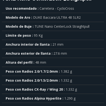
Para
Uso recomendado
Carretera - CycloCross
saber
más
Modelo de Aro
DUKE Baccara ULTRA 48 SLR2
sobre
cada
Modelo de Buje
TUNE Nano CenterLock Straightpull
característica
haga
Límite de peso
95 Kg
click
sobre
el
Anchura interior de llanta
21 mm
símbolo
Anchura exterior de llanta
27.6 mm
.
También
Altura del perfil
48 mm
puede
mostrar
Peso con Radios 2.0/1.7/2.0mm
1.382 g
toda
la
Peso con Radios 2.0/1.5/2.0mm
1.332 g
información
.
Peso con Radios CX-Ray / Wing 20
1.332 g
Peso con Radios Alpina Hyperlite
1.290 g