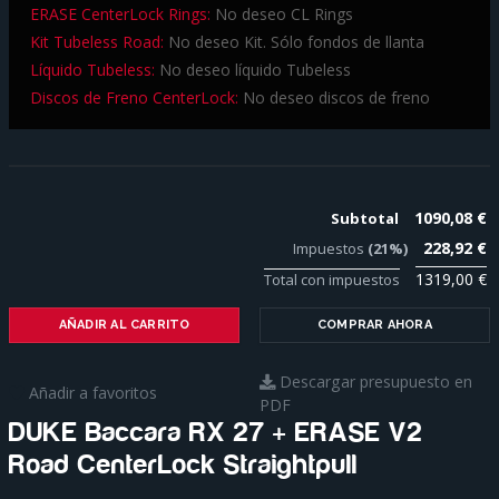
ERASE CenterLock Rings:
No deseo CL Rings
Kit Tubeless Road:
No deseo Kit. Sólo fondos de llanta
Líquido Tubeless:
No deseo líquido Tubeless
Discos de Freno CenterLock:
No deseo discos de freno
1090,08 €
Subtotal
228,92 €
Impuestos
(21%)
1319,00 €
Total con impuestos
AÑADIR AL CARRITO
COMPRAR AHORA
Descargar presupuesto en
Añadir a favoritos
PDF
DUKE Baccara RX 27 + ERASE V2
Road CenterLock Straightpull
Para