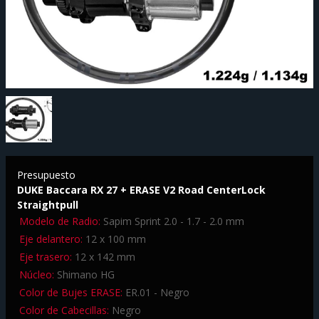
Presupuesto
DUKE Baccara RX 27 + ERASE V2 Road CenterLock
Straightpull
Modelo de Radio:
Sapim Sprint 2.0 - 1.7 - 2.0 mm
Eje delantero:
12 x 100 mm
Eje trasero:
12 x 142 mm
Núcleo:
Shimano HG
Color de Bujes ERASE:
ER.01 - Negro
Color de Cabecillas:
Negro