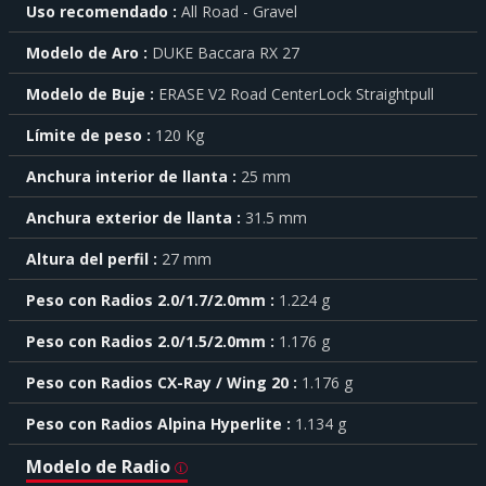
Uso recomendado
All Road - Gravel
saber
más
Modelo de Aro
DUKE Baccara RX 27
sobre
cada
Modelo de Buje
ERASE V2 Road CenterLock Straightpull
característica
haga
Límite de peso
120 Kg
click
sobre
el
Anchura interior de llanta
25 mm
símbolo
Anchura exterior de llanta
31.5 mm
.
También
Altura del perfil
27 mm
puede
mostrar
Peso con Radios 2.0/1.7/2.0mm
1.224 g
toda
la
Peso con Radios 2.0/1.5/2.0mm
1.176 g
información
.
Peso con Radios CX-Ray / Wing 20
1.176 g
Peso con Radios Alpina Hyperlite
1.134 g
Modelo de Radio