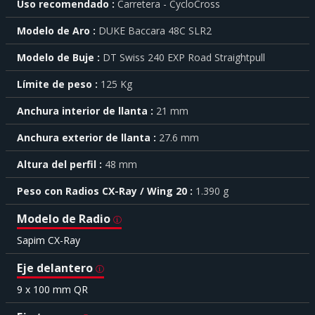
Uso recomendado
Carretera - CycloCross
saber
más
Modelo de Aro
DUKE Baccara 48C SLR2
sobre
cada
Modelo de Buje
DT Swiss 240 EXP Road Straightpull
característica
haga
Límite de peso
125 Kg
click
sobre
el
Anchura interior de llanta
21 mm
símbolo
Anchura exterior de llanta
27.6 mm
.
También
Altura del perfil
48 mm
puede
mostrar
Peso con Radios CX-Ray / Wing 20
1.390 g
toda
la
Modelo de Radio
información
.
Sapim CX-Ray
Eje delantero
9 x 100 mm QR