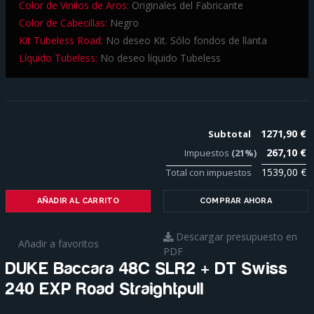
Color de Vinilos de Aros:
Originales del Fabricante
Color de Cabecillas:
Negro
Kit Tubeless Road:
No deseo Kit. Sólo fondos de llanta
Líquido Tubeless:
No deseo líquido Tubeless
1271,90 €
Subtotal
267,10 €
Impuestos
(21%)
1539,00 €
Total con impuestos
AÑADIR AL CARRITO
COMPRAR AHORA
Descargar presupuesto en
Añadir a favoritos
PDF
DUKE Baccara 48C SLR2 + DT Swiss
240 EXP Road Straightpull
Para