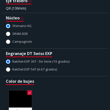
Eje trasero
QR (130mm)
Núcleo
Shimano HG
SRAM XDR
Campagnolo
Engranaje DT Swiss EXP
Ratchet EXP 36T - De Serie (10 grados)
Ratchet EXP 54T (6.67 grados)
Color de bujes