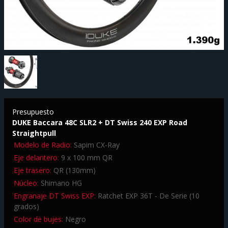
Presupuesto
DUKE Baccara 48C SLR2 + DT Swiss 240 EXP Road
Straightpull
Modelo de Radio:
Sapim CX-Ray
Eje delantero:
9 x 100 mm QR
Eje trasero:
QR (130mm)
Núcleo:
Shimano HG
Engranaje DT Swiss EXP:
Ratchet EXP 36T - De Serie (10
grados)
Color de bujes:
Negro