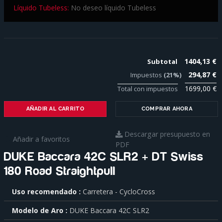
Líquido Tubeless:
No deseo líquido Tubeless
1404,13 €
Subtotal
294,87 €
Impuestos
(21%)
1699,00 €
Total con impuestos
AÑADIR AL CARRITO
COMPRAR AHORA
Descargar presupuesto en
Añadir a favoritos
PDF
DUKE Baccara 42C SLR2 + DT Swiss
180 Road Straightpull
Para
Uso recomendado
Carretera - CycloCross
saber
más
Modelo de Aro
DUKE Baccara 42C SLR2
sobre
cada