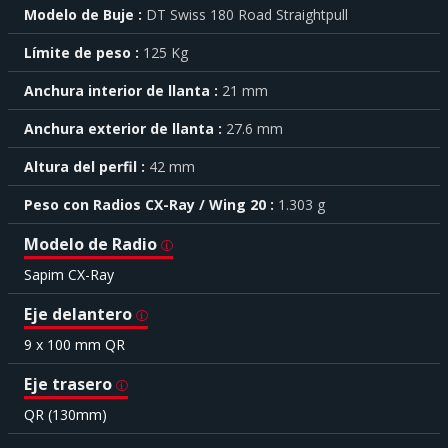
Modelo de Buje
DT Swiss 180 Road Straightpull
característica
haga
Límite de peso
125 Kg
click
sobre
el
Anchura interior de llanta
21 mm
símbolo
Anchura exterior de llanta
27.6 mm
.
También
Altura del perfil
42 mm
puede
mostrar
Peso con Radios CX-Ray / Wing 20
1.303 g
toda
la
Modelo de Radio
información
.
Sapim CX-Ray
Eje delantero
9 x 100 mm QR
Eje trasero
QR (130mm)