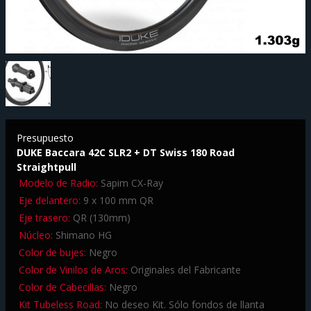
Presupuesto
DUKE Baccara 42C SLR2 + DT Swiss 180 Road
Straightpull
Modelo de Radio:
Sapim CX-Ray
Eje delantero:
9 x 100 mm QR
Eje trasero:
QR (130mm)
Núcleo:
Shimano HG
Color de bujes:
Negro
Color de Vinilos de Aros:
Originales del Fabricante
Color de Cabecillas:
Negro
Kit Tubeless Road:
No deseo Kit. Sólo fondos de llanta