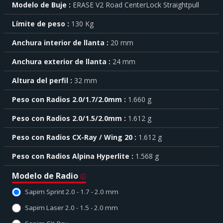
Modelo de Buje
ERASE V2 Road CenterLock Straightpull
característica
haga
Límite de peso
130 Kg
click
sobre
el
Anchura interior de llanta
20 mm
símbolo
Anchura exterior de llanta
24 mm
.
También
Altura del perfil
32 mm
puede
mostrar
Peso con Radios 2.0/1.7/2.0mm
1.660 g
toda
la
Peso con Radios 2.0/1.5/2.0mm
1.612 g
información
.
Peso con Radios CX-Ray / Wing 20
1.612 g
Peso con Radios Alpina Hyperlite
1.568 g
Modelo de Radio
Sapim Sprint 2.0 - 1.7 - 2.0 mm
Sapim Laser 2.0 - 1.5 - 2.0 mm