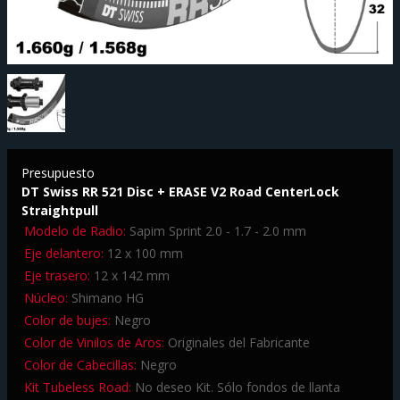
Presupuesto
DT Swiss RR 521 Disc + ERASE V2 Road CenterLock
Straightpull
Modelo de Radio:
Sapim Sprint 2.0 - 1.7 - 2.0 mm
Eje delantero:
12 x 100 mm
Eje trasero:
12 x 142 mm
Núcleo:
Shimano HG
Color de bujes:
Negro
Color de Vinilos de Aros:
Originales del Fabricante
Color de Cabecillas:
Negro
Kit Tubeless Road:
No deseo Kit. Sólo fondos de llanta