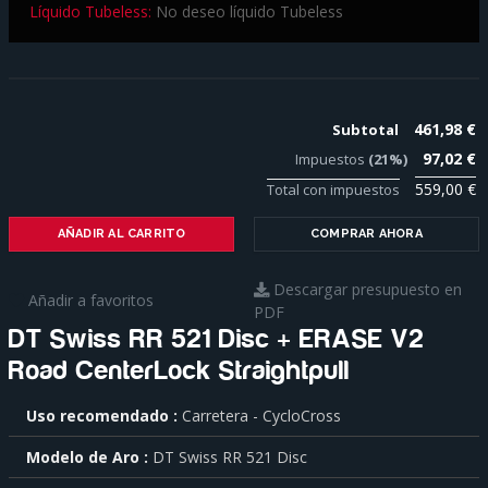
Líquido Tubeless:
No deseo líquido Tubeless
461,98 €
Subtotal
97,02 €
Impuestos
(21%)
559,00 €
Total con impuestos
AÑADIR AL CARRITO
COMPRAR AHORA
Descargar presupuesto en
Añadir a favoritos
PDF
DT Swiss RR 521 Disc + ERASE V2
Road CenterLock Straightpull
Para
Uso recomendado
Carretera - CycloCross
saber
más
Modelo de Aro
DT Swiss RR 521 Disc
sobre
cada