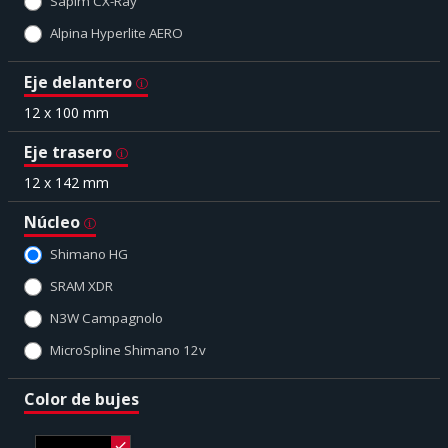
Sapim CX-Ray
Alpina Hyperlite AERO
Eje delantero
12 x 100 mm
Eje trasero
12 x 142 mm
Núcleo
Shimano HG
SRAM XDR
N3W Campagnolo
MicroSpline Shimano 12v
Color de bujes