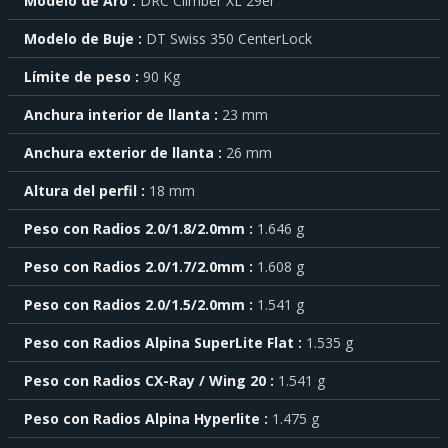
Modelo de Aro
DRC Climber XL 29er
sobre
cada
Modelo de Buje
DT Swiss 350 CenterLock
característica
haga
Límite de peso
90 Kg
click
sobre
el
Anchura interior de llanta
23 mm
símbolo
Anchura exterior de llanta
26 mm
.
También
Altura del perfil
18 mm
puede
mostrar
Peso con Radios 2.0/1.8/2.0mm
1.646 g
toda
la
Peso con Radios 2.0/1.7/2.0mm
1.608 g
información
.
Peso con Radios 2.0/1.5/2.0mm
1.541 g
Peso con Radios Alpina SuperLite Flat
1.535 g
Peso con Radios CX-Ray / Wing 20
1.541 g
Peso con Radios Alpina Hyperlite
1.475 g