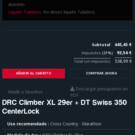
aluminio
Líquido Tubeless:
No deseo líquido Tubeless
445,45 €
Subtotal
93,54 €
Impuestos
(21%)
538,99 €
Total con impuestos
AÑADIR AL CARRITO
COMPRAR AHORA
Descargar presupuesto en
Añadir a favoritos
PDF
DRC Climber XL 29er + DT Swiss 350
CenterLock
Para
Uso recomendado
Cross Country - Marathon
saber
más