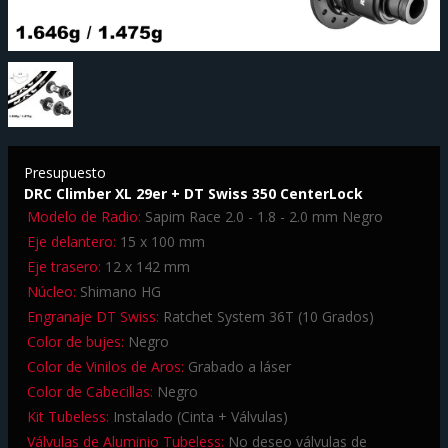
Presupuesto
DRC Climber XL 29er + DT Swiss 350 CenterLock
Modelo de Radio:
Sapim Race 2.0 - 1.8 - 2.0 mm Negro
Eje delantero:
15 x 100 mm
Eje trasero:
12 x 142 mm
Núcleo:
Shimano HG
Engranaje DT Swiss:
Ratchet System 36T (10 Grados)
Color de bujes:
Negro
Color de Vinilos de Aros:
Grabado a láser
Color de Cabecillas:
Negro
Kit Tubeless:
Instalado (Cinta + Válvulas)
Válvulas de Aluminio Tubeless:
No deseo válvulas de