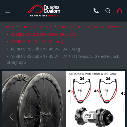
Buscar
Ca
Inicio
Ruedas Carretera
Ruedas Carretera Freno de Disco
Ruedas de Carbono Freno de Disco
AERION RS - W - i24 (24mm)
AERION RS Cubierta 45 W - i24 - 345g
AERION RS Cubierta 45 W - i24 + DT Swiss 350 CenterLock
Straightpull
Previous
Next