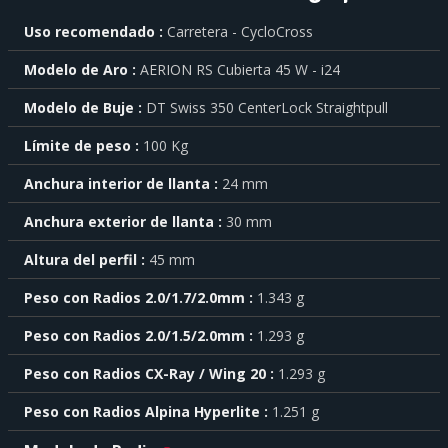
Para
Uso recomendado
Carretera - CycloCross
saber
más
Modelo de Aro
AERION RS Cubierta 45 W - i24
sobre
cada
Modelo de Buje
DT Swiss 350 CenterLock Straightpull
característica
haga
Límite de peso
100 Kg
click
sobre
el
Anchura interior de llanta
24 mm
símbolo
Anchura exterior de llanta
30 mm
.
También
Altura del perfil
45 mm
puede
mostrar
Peso con Radios 2.0/1.7/2.0mm
1.343 g
toda
la
Peso con Radios 2.0/1.5/2.0mm
1.293 g
información
.
Peso con Radios CX-Ray / Wing 20
1.293 g
Peso con Radios Alpina Hyperlite
1.251 g