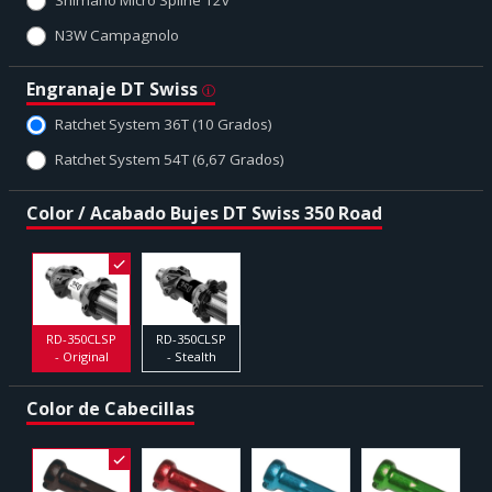
N3W Campagnolo
Engranaje DT Swiss
Ratchet System 36T (10 Grados)
Ratchet System 54T (6,67 Grados)
Color / Acabado Bujes DT Swiss 350 Road
RD-350CLSP
RD-350CLSP
- Original
- Stealth
Color de Cabecillas