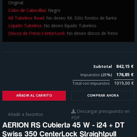
Original
Color de Cabecillas:
Negro
Kit Tubeless Road:
No deseo Kit. Sólo fondos de llanta
Líquido Tubeless:
No deseo líquido Tubeless
Discos de Freno CenterLock:
No deseo discos de freno
842,15 €
Subtotal
176,85 €
Impuestos
(21%)
1019,00 €
Total con impuestos
AÑADIR AL CARRITO
COMPRAR AHORA
Descargar presupuesto en
Añadir a favoritos
PDF
AERION RS Cubierta 45 W - i24 + DT
Swiss 350 CenterLock Straightpull