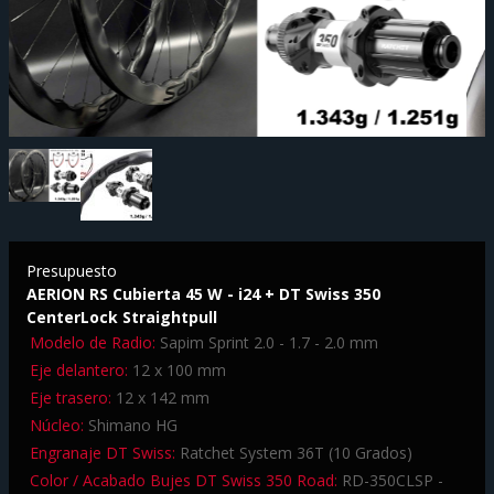
Presupuesto
AERION RS Cubierta 45 W - i24 + DT Swiss 350
CenterLock Straightpull
Modelo de Radio:
Sapim Sprint 2.0 - 1.7 - 2.0 mm
Eje delantero:
12 x 100 mm
Eje trasero:
12 x 142 mm
Núcleo:
Shimano HG
Engranaje DT Swiss:
Ratchet System 36T (10 Grados)
Color / Acabado Bujes DT Swiss 350 Road:
RD-350CLSP -