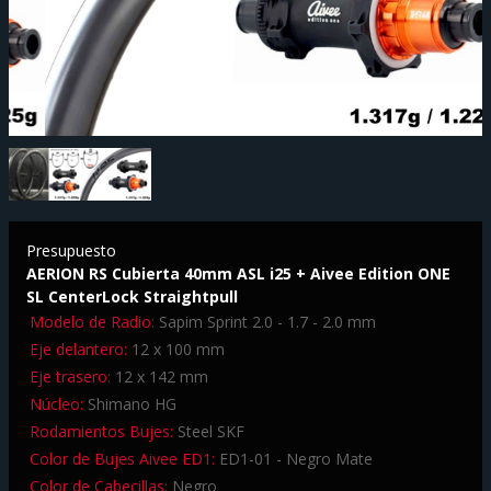
Presupuesto
AERION RS Cubierta 40mm ASL i25 + Aivee Edition ONE
SL CenterLock Straightpull
Modelo de Radio:
Sapim Sprint 2.0 - 1.7 - 2.0 mm
Eje delantero:
12 x 100 mm
Eje trasero:
12 x 142 mm
Núcleo:
Shimano HG
Rodamientos Bujes:
Steel SKF
Color de Bujes Aivee ED1:
ED1-01 - Negro Mate
Color de Cabecillas:
Negro