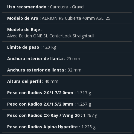
Para
Uso recomendado
Carretera - Gravel
saber
más
Modelo de Aro
AERION RS Cubierta 40mm ASL i25
sobre
cada
Modelo de Buje
característica
Aivee Edition ONE SL CenterLock Straightpull
haga
click
sobre
Límite de peso
120 Kg
el
símbolo
Anchura interior de llanta
25 mm
.
Anchura exterior de llanta
32 mm
También
puede
Altura del perfil
40 mm
mostrar
toda
Peso con Radios 2.0/1.7/2.0mm
1.317 g
la
información
.
Peso con Radios 2.0/1.5/2.0mm
1.267 g
Peso con Radios CX-Ray / Wing 20
1.267 g
Peso con Radios Alpina Hyperlite
1.225 g