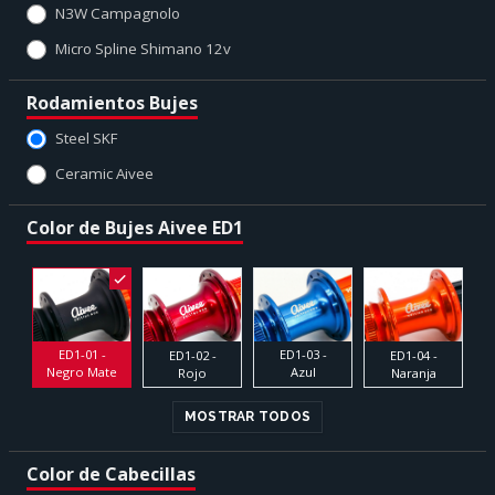
N3W Campagnolo
Micro Spline Shimano 12v
Rodamientos Bujes
Steel SKF
Ceramic Aivee
Color de Bujes Aivee ED1
ED1-03 -
ED1-01 -
ED1-02 -
ED1-04 -
Azul
Negro Mate
Rojo
Naranja
MOSTRAR TODOS
Color de Cabecillas