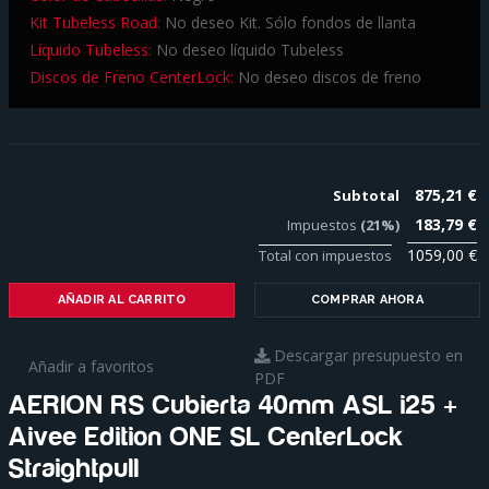
Kit Tubeless Road:
No deseo Kit. Sólo fondos de llanta
Líquido Tubeless:
No deseo líquido Tubeless
Discos de Freno CenterLock:
No deseo discos de freno
875,21 €
Subtotal
183,79 €
Impuestos
(21%)
1059,00 €
Total con impuestos
AÑADIR AL CARRITO
COMPRAR AHORA
Descargar presupuesto en
Añadir a favoritos
PDF
AERION RS Cubierta 40mm ASL i25 +
Aivee Edition ONE SL CenterLock
Straightpull