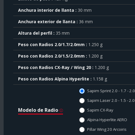
sobre
el
Anchura interior de llanta
30 mm
símbolo
Anchura exterior de llanta
36 mm
.
También
Altura del perfil
35 mm
puede
mostrar
Peso con Radios 2.0/1.7/2.0mm
1.250 g
toda
la
Peso con Radios 2.0/1.5/2.0mm
1.200 g
información
.
Peso con Radios CX-Ray / Wing 20
1.200 g
Peso con Radios Alpina Hyperlite
1.158 g
Sapim Sprint 2.0 - 1.7 - 2
Sapim Laser 2.0 - 1.5 - 2
Modelo de Radio
Sapim CX-Ray
Alpina Hyperlite AERO
Pillar Wing 20 Arcoiris