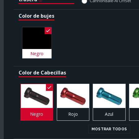
Cannondale-Ai Offset
Color de bujes
Negro
Color de Cabecillas
Negro
Rojo
Azul
MOSTRAR TODOS