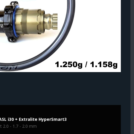
SL i30 + Extralite HyperSmart3
t 2.0 - 1.7 - 2.0 mm
R