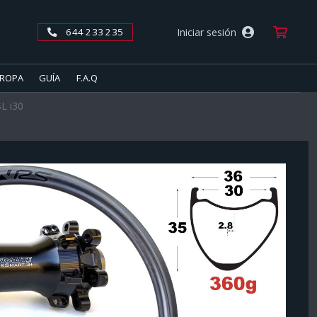
Car
Iniciar sesión
644 233 235
ROPA
GUÍA
F.A.Q
L i30