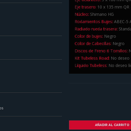
Eje trasero:
10 x 135 mm QR
Núcleo:
Shimano HG
Rodamientos Bujes:
ABEC-5 A
Radiado rueda trasera:
Standa
Color de bujes:
Negro
Color de Cabecillas:
Negro
Discos de Freno 6 Tornillos:
N
Kit Tubeless Road:
No deseo K
Líquido Tubeless:
No deseo lí
micos
AÑADIR AL CARRITO