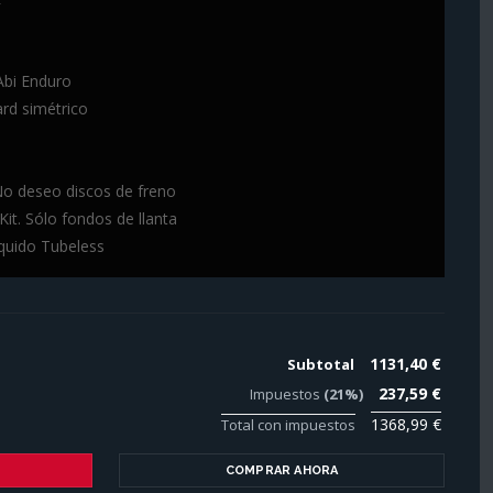
bi Enduro
rd simétrico
o deseo discos de freno
it. Sólo fondos de llanta
quido Tubeless
1131,40 €
Subtotal
237,59 €
Impuestos
(21%)
1368,99 €
Total con impuestos
COMPRAR AHORA