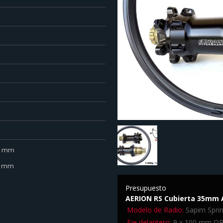
.0 mm
.0 mm
Presupuesto
AERION RS Cubierta 35mm A
Modelo de Radio:
Sapim Sprin
Eje delantero:
9 x 100 mm Q