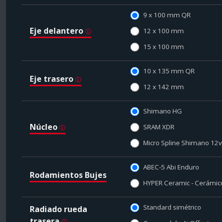
9 x 100 mm QR
Eje delantero
12 x 100 mm
15 x 100 mm
10 x 135 mm QR
Eje trasero
12 x 142 mm
Shimano HG
Núcleo
SRAM XDR
Micro Spline Shimano 12v
ABEC-5 Abi Enduro
Rodamientos Bujes
HYPER Ceramic - Cerá
Standard simétrico
Radiado rueda
trasera