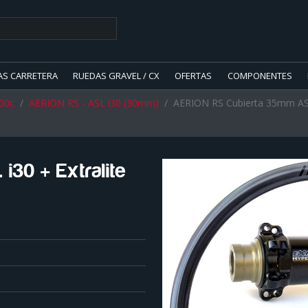
AS CARRETERA
RUEDAS GRAVEL / CX
OFERTAS
COMPONENTES
00c
AERION RS - ASL i30 (30mm)
AERION RS Cubierta 35mm AS
30 + Extralite