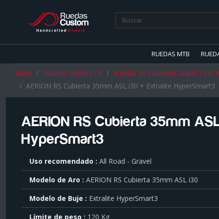
RUEDAS MTB
RUED
Inicio
Ruedas Gravel / CX
Ruedas de Carbono Gravel / CX 7
AERION RS Cubierta 35mm ASL i30 + Extralite HyperSmart3
AERION RS Cubierta 35mm ASL i
HyperSmart3
Para
Uso recomendado
All Road - Gravel
saber
más
Modelo de Aro
AERION RS Cubierta 35mm ASL i30
sobre
cada
Modelo de Buje
Extralite HyperSmart3
característica
haga
Límite de peso
120 Kg
click