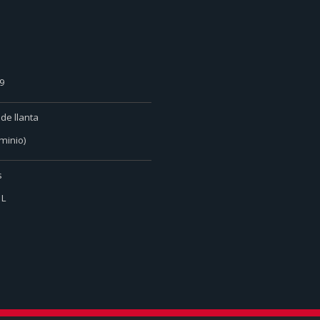
09
de llanta
minio)
s
1L