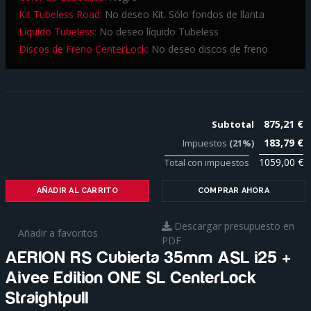
Kit Tubeless Road:
No deseo Kit. Sólo fondos de llanta
Líquido Tubeless:
No deseo líquido Tubeless
Discos de Freno CenterLock:
No deseo discos de freno
875,21 €
Subtotal
183,79 €
Impuestos
(21%)
1059,00 €
Total con impuestos
AÑADIR AL CARRITO
COMPRAR AHORA
Descargar presupuesto en
Añadir a favoritos
PDF
AERION RS Cubierta 35mm ASL i25 +
Aivee Edition ONE SL CenterLock
Straightpull