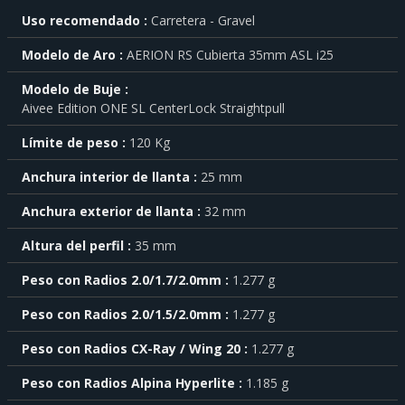
Para
Uso recomendado
Carretera - Gravel
saber
más
Modelo de Aro
AERION RS Cubierta 35mm ASL i25
sobre
cada
Modelo de Buje
característica
Aivee Edition ONE SL CenterLock Straightpull
haga
click
sobre
Límite de peso
120 Kg
el
símbolo
Anchura interior de llanta
25 mm
.
Anchura exterior de llanta
32 mm
También
puede
Altura del perfil
35 mm
mostrar
toda
Peso con Radios 2.0/1.7/2.0mm
1.277 g
la
información
.
Peso con Radios 2.0/1.5/2.0mm
1.277 g
Peso con Radios CX-Ray / Wing 20
1.277 g
Peso con Radios Alpina Hyperlite
1.185 g