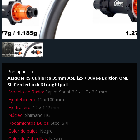
Presupuesto
AERION RS Cubierta 35mm ASL i25 + Aivee Edition ONE
SL CenterLock Straightpull
Modelo de Radio:
Sapim Sprint 2.0 - 1.7 - 2.0 mm
Eje delantero:
12 x 100 mm
Eje trasero:
12 x 142 mm
Núcleo:
Shimano HG
Rodamientos Bujes:
Steel SKF
Color de bujes:
Negro
Color de Cabecillas:
Negro